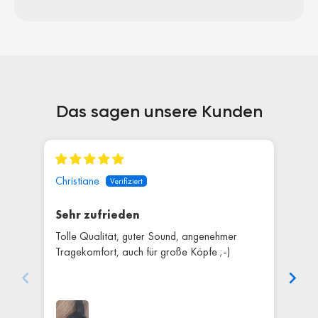
Das sagen unsere Kunden
Christiane
BuL
Sehr zufrieden
Mu
ebe
Tolle Qualität, guter Sound, angenehmer
Als 
so
Tragekomfort, auch für große Köpfe ;-)
ver
kann
abge
Nur 
sein