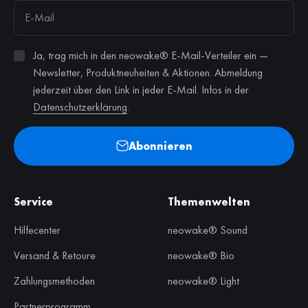
E-Mail
Ja, trag mich in den neowake® E-Mail-Verteiler ein —
Newsletter, Produktneuheiten & Aktionen. Abmeldung
jederzeit über den Link in jeder E-Mail. Infos in der
(öffnet in neuem Tab)
Datenschutzerklärung
.
Abonnieren
Service
Themenwelten
Hilfecenter
neowake® Sound
Versand & Retoure
neowake® Bio
Zahlungsmethoden
neowake® Light
Partnerprogramm