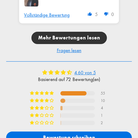
Ene
Uni
5
0
Vollständige Bewertung
Vol
mag
Makr
Äthe
Mehr Bewertungen lesen
Feld
Grob
Fragen lesen
Dim
Bew
Erw
4.60 von 5
DNA
Basierend auf 72 Bewertung(en)
Dime
Sph
Gro
55
Spe
10
Schw
4
hab
1
zu 
2
Fein
Bewertung schreiben