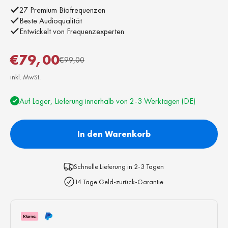
27 Premium Biofrequenzen
Beste Audioqualität
Entwickelt von Frequenzexperten
Angebot
€79,00
Regulärer Preis
€99,00
inkl. MwSt.
Auf Lager, Lieferung innerhalb von 2-3 Werktagen (DE)
In den Warenkorb
Schnelle Lieferung in 2-3 Tagen
14 Tage Geld-zurück-Garantie