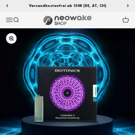
Zum Inhalt springen
Versandkostenfrei ab 150€ (DE, AT, CH)
neowake
Menü
Suche
Waren
Bild vergrößern